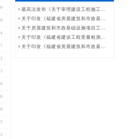
18
最高法发布《关于审理建设工程施工合同纠纷案件适用法律问题的解释（二）》
关于印发《福建省房屋建筑和市政基础设施工程领域工程款支付担保管理实施办法（2025年版）》的通知
18
关于房屋建筑和市政基础设施项目工程领域针对“出借资质供他人投标”违法行为行政处罚依据的指导意见
14
关于印发《福建省建设工程质量检测管理实施细则》的通知
07
关于印发《福建省房屋建筑和市政基础设施工程总承包模拟清单计价表格》的通知
02
23
29
08
18
15
02